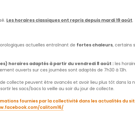
ssé.
Les horaires classiques ont repris depuis mardi 19 août
.
rologiques actuelles entraînant de
fortes chaleurs
, certains
es) horaires adaptés à partir du vendredi 8 août :
les horair
lement ouverts sur ces journées sont adaptés de 7h30 à 13h.
 de collecte peuvent être avancés et avoir lieu plus tôt dans la nu
ir les sacs/bacs la veille au soir du jour de collecte.
mations fournies par la collectivité dans les actualités du si
ww.facebook.com/calitom16/