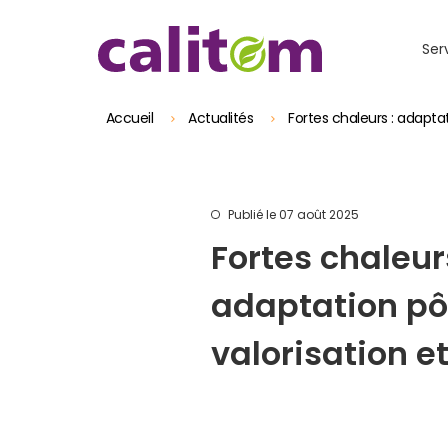
Skip to header area
Aller au contenu principal
Skip to main navigation
Skip to search
Skip to footer
Ser
Accueil
Actualités
Fortes chaleurs : adaptat
Publié le 07 août 2025
Fortes chaleur
adaptation pô
valorisation et