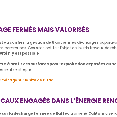
KAGE FERMÉS MAIS VALORISÉS
st vu confier la gestion de 8 anciennes décharges
auparavan
mmunes. Ces sites ont fait l’objet de lourds travaux de réhabi
vité n’y est possible
.
re à profit ces surfaces post-exploitation exposées au sol
ssements entrepris.
aménagé sur le site de Dirac.
OCAUX ENGAGÉS DANS L’ÉNERGIE REN
e sur la décharge fermée de Ruffec
a amené
Calitom
à se r