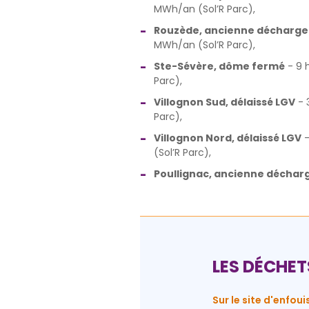
MWh/an (Sol’R Parc),
Rouzède, ancienne décharge
MWh/an (Sol’R Parc),
Ste-Sévère, dôme fermé
- 9 
Parc),
Villognon Sud, délaissé LGV
- 
Parc),
Villognon Nord, délaissé LGV
-
(Sol’R Parc),
Poullignac, ancienne déchar
LES DÉCHET
Sur le site d'enfo