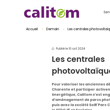
Skip to header area
Aller au contenu principal
Skip to main navigation
Skip to search
Skip to footer
Ser
Accueil
Demain
Les centrales photovoltaïq
Publié le 10 oct 2024
Les centrales
photovoltaïque
Pour valoriser les anciennes 
Charente et participer activem
énergétique, Calitom s’est e
d’aménagement de parcs photo
puis avec la société SolR'Parc