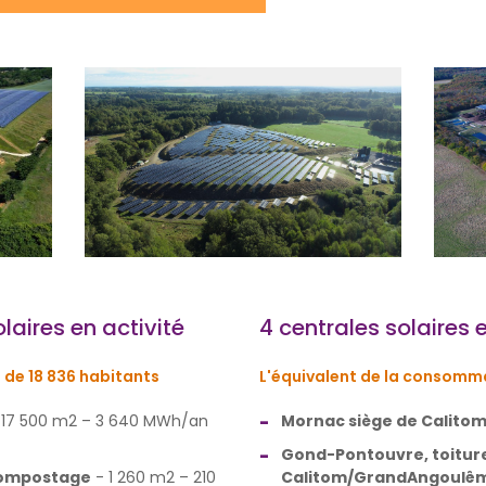
olaires en activité
4 centrales solaires 
 de 18 836 habitants
L'équivalent de la consomma
 17 500 m2 – 3 640 MWh/an
Mornac siège de Calitom
Gond-Pontouvre, toiture
compostage
- 1 260 m2 – 210
Calitom/GrandAngoulê