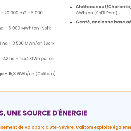
Châteauneuf/Charente,
- 20 000 m2 – 5 000
GWh/an (Sol’R Parc),
Genté, ancienne base a
ha – 6 000 MWh/an (Sol’R
3 ha – 3 500 MWh/an (Sol’R
 12,2 ha - 15,54 GWh par an
ge
– 15,8 GWh/an (Calitom).
S, UNE SOURCE D'ÉNERGIE
uissement de Valoparc à Ste-Sévère, Calitom exploite égaleme