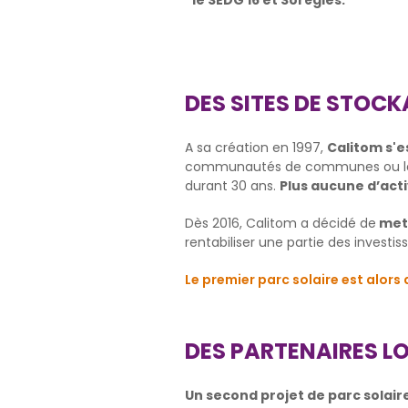
le SEDG 16 et Sorégies.
DES SITES DE STOC
A sa création en 1997,
Calitom s'e
communautés de communes ou les co
durant 30 ans.
Plus aucune d’acti
Dès 2016, Calitom a décidé de
mett
rentabiliser une partie des investi
Le premier parc solaire est alors 
DES PARTENAIRES L
Un second projet de parc solair