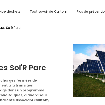
vice déchets
Tout savoir de Calitom
Plus de préventi
ues Sol'R Parc
s Sol'R Parc
décharges fermées de
ent à la transition
ngagé dans un programme
voltaïques, d’abord seul
 Charente associant Calitom,