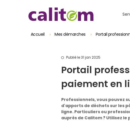
Skip to header area
Aller au contenu principal
Skip to main navigation
Skip to search
Skip to footer
Ser
Accueil
Mes démarches
Portail profession
Publié le 31 jan 2025
Portail profess
paiement en l
Professionnels, vous pouvez su
d'apports de déchets sur les pô
ligne. Particuliers ou professi
auprès de Calitom ? Utilisez le 