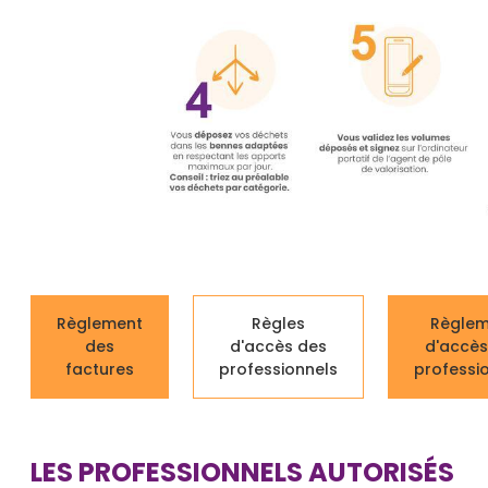
Règlement
Règles
Règlem
des
d'accès des
d'accès
factures
professionnels
professi
LES PROFESSIONNELS AUTORISÉS