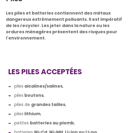
Les piles et batteries contiennent des métaux
dangereux extrêmement polluants. Il est impératif
de les recycler. Les jeter dans la nature ou les
ordures ménagères présentent des risques pour
l'environnement.
LES PILES ACCEPTÉES
piles
alcalines/salines
,
piles
boutons
,
piles de
grandes tailles
,
piles
lithium
,
petites
batteries au plomb
,
batteries
Ni-Cd, Ni-MH, Li-ion ou Li-po
,